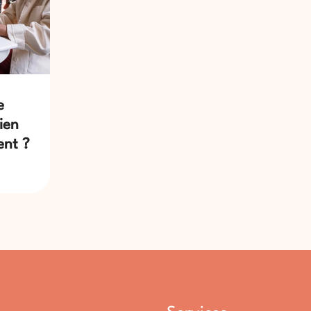
e
ien
ent ?