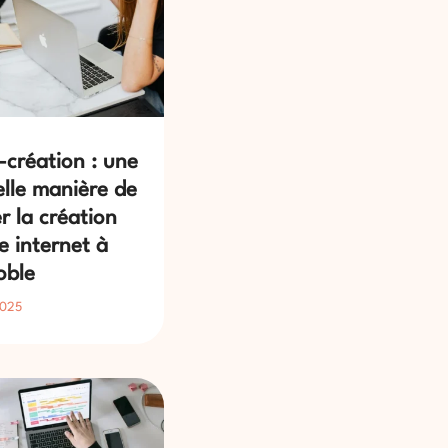
-création : une
lle manière de
r la création
te internet à
oble
2025