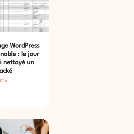
age WordPress
noble : le jour
ai nettoyé un
hacké
2026