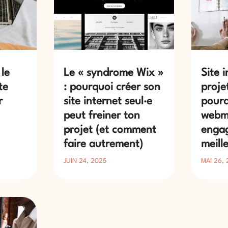
le
Le « syndrome Wix »
Site 
te
: pourquoi créer son
proje
r
site internet seul·e
pourq
peut freiner ton
webma
projet (et comment
engag
faire autrement)
meill
JUIN 24, 2025
MAI 26,