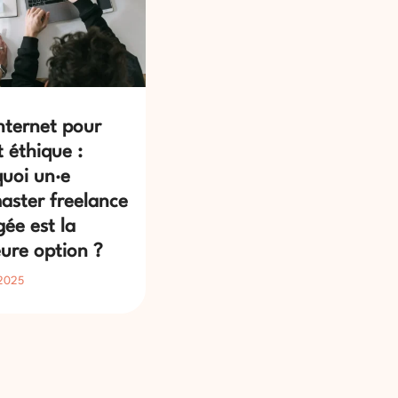
internet pour
t éthique :
uoi un·e
ster freelance
ée est la
eure option ?
 2025